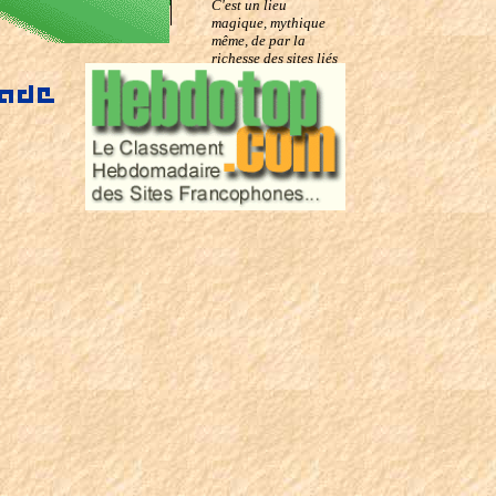
C'est un lieu
magique, mythique
même, de par la
richesse des sites liés
à l'Histoire.